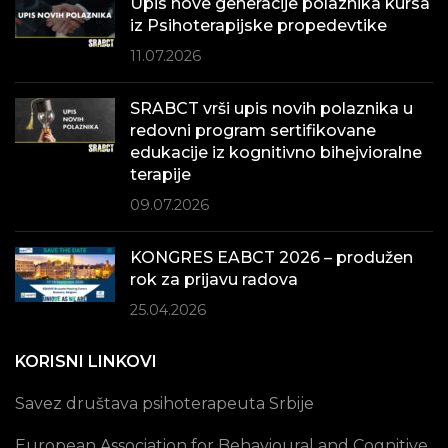
Upis nove generacije polaznika kursa
iz Psihoterapijske propedevtike
11.07.2026
SRABCT vrši upis novih polaznika u
redovni program sertifikovane
edukacije iz kognitivno bihejvioralne
terapije
09.07.2026
KONGRES EABCT 2026 – produžen
rok za prijavu radova
25.04.2026
KORISNI LINKOVI
Savez društava psihoterapeuta Srbije
European Association for Behavioural and Cognitive