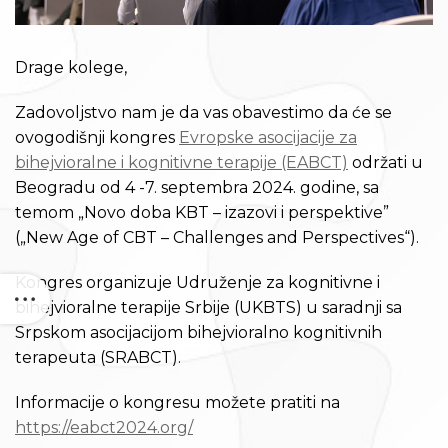
Drage kolege,
Zadovoljstvo nam je da vas obavestimo da će se
ovogodišnji kongres
Evropske asocijacije za
bihejvioralne i kognitivne terapije (EABCT)
održati u
Beogradu od 4 -7. septembra 2024. godine, sa
temom „Novo doba KBT – izazovi i perspektive”
(„New Age of CBT – Challenges and Perspectives“).
Kongres organizuje Udruženje za kognitivne i
bihejvioralne terapije Srbije (UKBTS) u saradnji sa
Srpskom asocijacijom bihejvioralno kognitivnih
terapeuta (SRABCT).
Informacije o kongresu možete pratiti na
https://eabct2024.org/